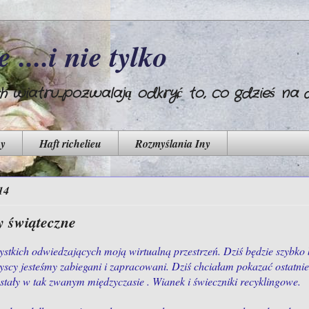
 ....i nie tylko
wiatru...pozwalają odkryć to, co gdzieś na dn
ny
Haft richelieu
Rozmyślania Iny
14
y świąteczne
stkich odwiedzających moją wirtualną przestrzeń. Dziś będzie szybko 
yscy jesteśmy zabiegani i zapracowani. Dziś chciałam pokazać ostatni
stały w tak zwanym międzyczasie . Wianek i świeczniki recyklingowe.