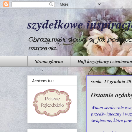
szydełkowe inspiracje
Obrazy,myśli, słowa, są jak podmuch 
marzenia...
Strona główna
Haft krzyżykowy i cieniowa
środa, 17 grudnia 20
Jestem tu :
Ostatnie ozdob
Witam serdecznie wszy
przedświąteczny i wsz
świąteczne, które pow