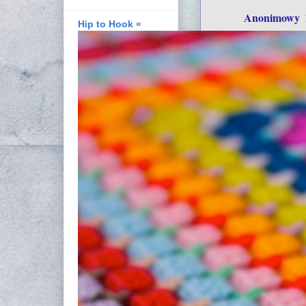
Anonimowy
Hip to Hook «
Niech te Świę
Tak wspaniałe 
będą całe `````
jakby z bajek `
Niechaj gwiaz
z nieba leci ``
niech Mikołaj 
tuli dzieci ````
Biały puch ```
niech z ```````
nieba ```````,●
spada `````````
niechaj piesek
``````__/_._``
``````_).♥ (_`
````````.● ````
```````,●,●, ``
``````,●,*,●,`