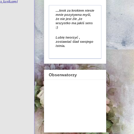
a,laskami
....krok za krokiem niesie
mnie pozytywna myśl,
że nie jest źle ,że
wszystko ma jakiś sens
:)
Lubię tworzyć
,
zostawiać ślad swojego
istnia.
Obserwatorzy