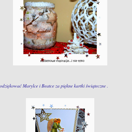
dziękować Marylce i Beatce za piękne kartki świąteczne .