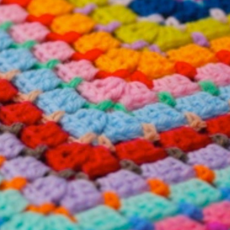
, ….niech biały opłatek
, ``w dłoni nie drży
,●, `z lęku jak z zimna
,●, ```niech drży
` szczęściem
)¤ۣۜ๘●•● wzruszony!!
sołych Świąt Bożego Narodzenia oraz Szczęśliwego Nowego Roku ......
ka
17 grudnia, 2014 11:25
acje! Zapachniało świętami... Pozdrawiam bardzo serdecznie :-)
a
17 grudnia, 2014 12:10
 Ino, a świecznik z gwiazdką bardzo mi się podoba! Pozdrawiam. Buz