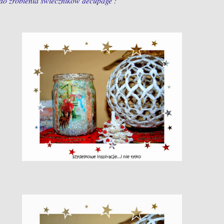
 do zrobienia świeczników decupage :