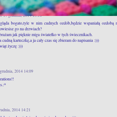
.
17 grudnia, 2014 13:10
gląda bogato,tyle w nim cudnych ozdób,będzie wspaniałą ozdobą 
powiesisz go na drzwiach?
brażam jak pięknie miga światełko w tych świecznikach.
a cudną karteczkę,a ja cały czas się zbieram do napisania :)))
ąt życzę :)))
grudnia, 2014 14:09
rations!!
s.:*
rudnia, 2014 14:21