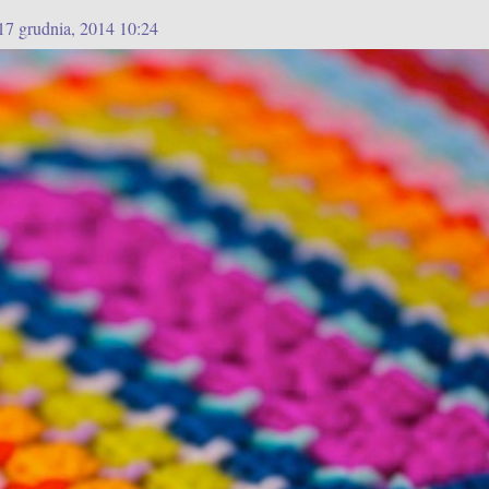
17 grudnia, 2014 10:24
ta
`` . __/_._
`` _).♥ (_
````` ●
dka ``,●,●,
````,●,*,●,
````,●,*,*,●,
``,●,*,*,*,●,
``,●,*,*,*,*,●,
,●,*,*,*,*,*,●,
,*,*,*,*,*,*,●,
```█|█`````
●●¤ۣۜ๘(¯`♥´¯)¤ۣۜ๘●●
 w nocy gada
`.Niech choinka
`pachnie pięknie
`no i radość
 będzie wszędzie !