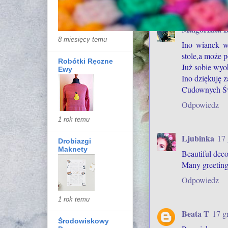
Małgorzata B
8 miesięcy temu
Ino wianek w
stole,a może 
Robótki Ręczne
Już sobie wyo
Ewy
Ino dziękuję z
Cudownych Świ
Odpowiedz
1 rok temu
Ljubinka
17 
Drobiazgi
Maknety
Beautiful deco
Many greeting
Odpowiedz
1 rok temu
Beata T
17 g
Środowiskowy