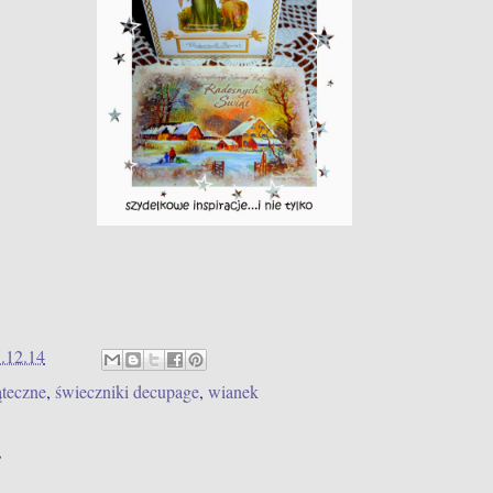
.12.14
teczne
,
świeczniki decupage
,
wianek
: