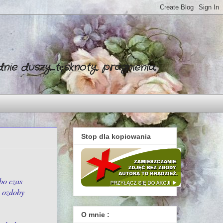
ie duszy....tęsknoty, pragnienia,
Stop dla kopiowania
bo czas
e ozdoby
O mnie :