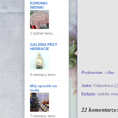
KORONKI
IWONKI
1 tydzień temu
GALERIA PRZY
HERBACIE
Pozdrawiam :-) Ina
5 miesięcy temu
Autor:
Unknown
o
17
Mój sposób na
nudę
Etykiety:
ozdoby świą
22 komentarze
7 miesięcy temu