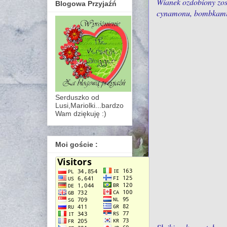
Wianek ozdobiony zos
Blogowa Przyjaźń
cynamonu, bombkami i
Serduszko od
Lusi,Mariolki...bardzo
Wam dziękuję :)
Moi goście :