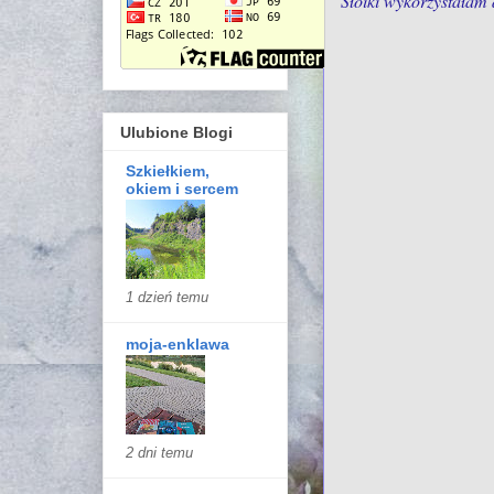
Słoiki wykorzystałam
Ulubione Blogi
Szkiełkiem,
okiem i sercem
1 dzień temu
moja-enklawa
2 dni temu