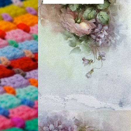
......
iaki